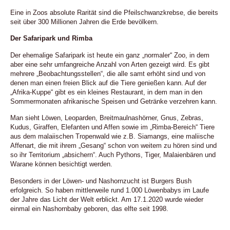
Eine in Zoos absolute Rarität sind die Pfeilschwanzkrebse, die bereits
seit über 300 Millionen Jahren die Erde bevölkern.
Der Safaripark und Rimba
Der ehemalige Safaripark ist heute ein ganz „normaler“ Zoo, in dem
aber eine sehr umfangreiche Anzahl von Arten gezeigt wird. Es gibt
mehrere „Beobachtungsstellen“, die alle samt erhöht sind und von
denen man einen freien Blick auf die Tiere genießen kann. Auf der
„Afrika-Kuppe“ gibt es ein kleines Restaurant, in dem man in den
Sommermonaten afrikanische Speisen und Getränke verzehren kann.
Man sieht Löwen, Leoparden, Breitmaulnashörner, Gnus, Zebras,
Kudus, Giraffen, Elefanten und Affen sowie im „Rimba-Bereich“ Tiere
aus dem malaiischen Tropenwald wie z.B. Siamangs, eine maliische
Affenart, die mit ihrem „Gesang“ schon von weitem zu hören sind und
so ihr Territorium „absichern“. Auch Pythons, Tiger, Malaienbären und
Warane können besichtigt werden.
Besonders in der Löwen- und Nashornzucht ist Burgers Bush
erfolgreich. So haben mittlerweile rund 1.000 Löwenbabys im Laufe
der Jahre das Licht der Welt erblickt. Am 17.1.2020 wurde wieder
einmal ein Nashornbaby geboren, das elfte seit 1998.