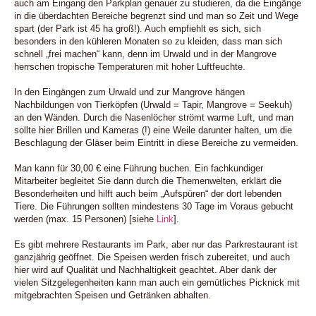
auch am Eingang den Parkplan genauer zu studieren, da die Eingänge
in die überdachten Bereiche begrenzt sind und man so Zeit und Wege
spart (der Park ist 45 ha groß!). Auch empfiehlt es sich, sich
besonders in den kühleren Monaten so zu kleiden, dass man sich
schnell „frei machen“ kann, denn im Urwald und in der Mangrove
herrschen tropische Temperaturen mit hoher Luftfeuchte.
In den Eingängen zum Urwald und zur Mangrove hängen
Nachbildungen von Tierköpfen (Urwald = Tapir, Mangrove = Seekuh)
an den Wänden. Durch die Nasenlöcher strömt warme Luft, und man
sollte hier Brillen und Kameras (!) eine Weile darunter halten, um die
Beschlagung der Gläser beim Eintritt in diese Bereiche zu vermeiden.
Man kann für 30,00 € eine Führung buchen. Ein fachkundiger
Mitarbeiter begleitet Sie dann durch die Themenwelten, erklärt die
Besonderheiten und hilft auch beim „Aufspüren“ der dort lebenden
Tiere. Die Führungen sollten mindestens 30 Tage im Voraus gebucht
werden (max. 15 Personen) [siehe
Link
].
Es gibt mehrere Restaurants im Park, aber nur das Parkrestaurant ist
ganzjährig geöffnet. Die Speisen werden frisch zubereitet, und auch
hier wird auf Qualität und Nachhaltigkeit geachtet. Aber dank der
vielen Sitzgelegenheiten kann man auch ein gemütliches Picknick mit
mitgebrachten Speisen und Getränken abhalten.