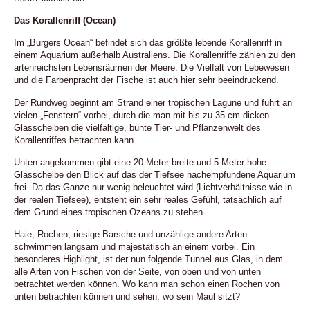
Das Korallenriff (Ocean)
Im „Burgers Ocean“ befindet sich das größte lebende Korallenriff in
einem Aquarium außerhalb Australiens. Die Korallenriffe zählen zu den
artenreichsten Lebensräumen der Meere. Die Vielfalt von Lebewesen
und die Farbenpracht der Fische ist auch hier sehr beeindruckend.
Der Rundweg beginnt am Strand einer tropischen Lagune und führt an
vielen „Fenstern“ vorbei, durch die man mit bis zu 35 cm dicken
Glasscheiben die vielfältige, bunte Tier- und Pflanzenwelt des
Korallenriffes betrachten kann.
Unten angekommen gibt eine 20 Meter breite und 5 Meter hohe
Glasscheibe den Blick auf das der Tiefsee nachempfundene Aquarium
frei. Da das Ganze nur wenig beleuchtet wird (Lichtverhältnisse wie in
der realen Tiefsee), entsteht ein sehr reales Gefühl, tatsächlich auf
dem Grund eines tropischen Ozeans zu stehen.
Haie, Rochen, riesige Barsche und unzählige andere Arten
schwimmen langsam und majestätisch an einem vorbei. Ein
besonderes Highlight, ist der nun folgende Tunnel aus Glas, in dem
alle Arten von Fischen von der Seite, von oben und von unten
betrachtet werden können. Wo kann man schon einen Rochen von
unten betrachten können und sehen, wo sein Maul sitzt?