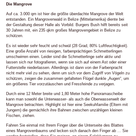
Die Mangrove
Auf ca. 3.000 qm ist hier die größte überdachte Mangrove der Welt
entstanden. Ein Mangrovenwald in Belize (Mittelamerika) diente bei
der Gestaltung dieser Halle als Vorbild. Burgers Bush hilft bereits seit
30 Jahren mit, ein 235 qkm großes Mangrovengebiet in Belize zu
schützen.
Es ist wieder sehr feucht und schwül (28 Grad, 80% Luftfeuchtigkeit).
Eine große Anzahl von riesigen, farbenprächtigen Schmetterlingen
umschwirren einen. Leider sind die Schmetterlinge sehr aktiv und
lassen sich nur fotografieren, wenn sie sich auf einem Ast oder einer
Futterstelle niederlassen. Allerdings ist dann von der Farbenpracht
nicht mehr viel zu sehen, denn um sich vor dem Zugriff von Vögeln zu
schützen, zeigen die zusammen gefalteten Flügel dunkle „Augen“, um
ein größeres Tier vorzutäuschen und Fressfeinde zu verjagen.
Durch eine 12 Meter breite und 1,80 Meter hohe Panoramascheibe
kann man sowohl die Unterwasser- als auch die Oberwasserwelt der
Mangrove betrachten. Highlight ist hier eine Seekuhfamilie (Eltern mit
Jungem) die gemächlich ihre Bahnen zwischen unzähligen kleinen
Fischen, ziehen.
Fahren Sie einmal mit Ihrem Finger über die Unterseite des Blattes
eines Mangrovenbaums und lecken sich danach den Finger ab … Sie