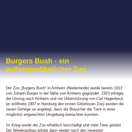
Burgers Bush
- ein
außergewöhnlicher Zoo
Der Zoo „Burgers Bush“ in Arnheim (Niederlande) wurde bereits 1913
von Johann Burger in der Nähe von Arnheim gegründet. 1923 erfolgte
der Umzug nach Arnheim und mit Unterstützung von Carl Hagenbeck
(er eröffnete 1907 in Hamburg den ersten Gitterlosen Zoo) wurden die
neuen Gehege so angelegt, dass die Besucher die Tiere in einer
möglichst artgerechten Umgebung betrachten konnten.
Im Krieg wurde der Zoo erheblich beschädigt und viele Tiere getötet.
Der Wiederaufbau erfolgt dann wieder nach den neuesten