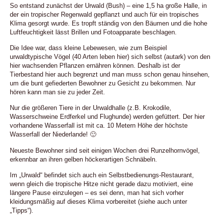
So entstand zunächst der Urwald (Bush)
– eine 1,5 ha große Halle, in
der ein tropischer Regenwald gepflanzt und auch für ein tropisches
Klima gesorgt wurde. Es tropft ständig von den Bäumen und die hohe
Luftfeuchtigkeit lässt Brillen und Fotoapparate beschlagen.
Die Idee war, dass kleine Lebewesen, wie zum Beispiel
urwaldtypische Vögel (40 Arten leben hier) sich selbst (autark) von den
hier wachsenden Pflanzen ernähren können. Deshalb ist der
Tierbestand hier auch begrenzt und man muss schon genau hinsehen,
um die bunt gefiederten Bewohner zu Gesicht zu bekommen. Nur
hören kann man sie zu jeder Zeit.
Nur die größeren Tiere in der Urwaldhalle (z.B. Krokodile,
Wasserschweine Erdferkel und Flughunde) werden gefüttert. Der hier
vorhandene Wasserfall ist mit ca. 10 Metern Höhe der höchste
Wasserfall der Niederlande! 🙂
Neueste Bewohner sind seit einigen Wochen drei Runzelhornvögel,
erkennbar an ihren gelben höckerartigen Schnäbeln.
Im „Urwald“ befindet sich auch ein Selbstbedienungs-Restaurant,
wenn gleich die tropische Hitze nicht gerade dazu motiviert, eine
längere Pause einzulegen – es sei denn, man hat sich vorher
kleidungsmäßig auf dieses Klima vorbereitet (siehe auch unter
„Tipps“).