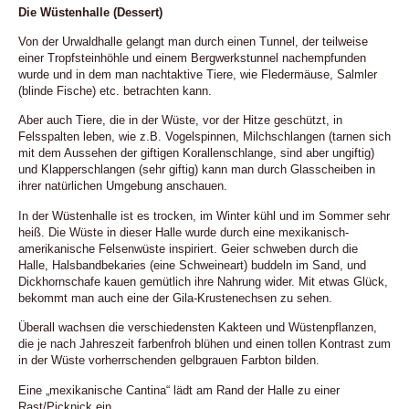
Die Wüstenhalle (Dessert)
Von der Urwaldhalle gelangt man durch einen Tunnel, der teilweise
einer Tropfsteinhöhle und einem Bergwerkstunnel nachempfunden
wurde und in dem man nachtaktive Tiere, wie Fledermäuse, Salmler
(blinde Fische) etc. betrachten kann.
Aber auch Tiere, die in der Wüste, vor der Hitze geschützt, in
Felsspalten leben, wie z.B. Vogelspinnen, Milchschlangen (tarnen sich
mit dem Aussehen der giftigen Korallenschlange, sind aber ungiftig)
und Klapperschlangen (sehr giftig) kann man durch Glasscheiben in
ihrer natürlichen Umgebung anschauen.
In der Wüstenhalle ist es trocken, im Winter kühl und im Sommer sehr
heiß. Die Wüste in dieser Halle wurde durch eine mexikanisch-
amerikanische Felsenwüste inspiriert. Geier schweben durch die
Halle, Halsbandbekaries (eine Schweineart) buddeln im Sand, und
Dickhornschafe kauen gemütlich ihre Nahrung wider. Mit etwas Glück,
bekommt man auch eine der Gila-Krustenechsen zu sehen.
Überall wachsen die verschiedensten Kakteen und Wüstenpflanzen,
die je nach Jahreszeit farbenfroh blühen und einen tollen Kontrast zum
in der Wüste vorherrschenden gelbgrauen Farbton bilden.
Eine „mexikanische Cantina“ lädt am Rand der Halle zu einer
Rast/Picknick ein.