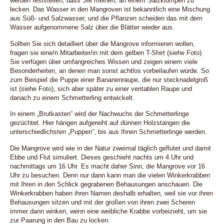
werden feststellen, dass Sie meinen, an einem Salzklumpen zu
lecken. Das Wasser in den Mangroven ist bekanntlich eine Mischung
aus Süß- und Salzwasser, und die Pflanzen scheiden das mit dem
Wasser aufgenommene Salz über die Blätter wieder aus.
Sollten Sie sich detailliert über die Mangrove informieren wollen,
fragen sie eine/n Mitarbeiter/in mit dem gelben T-Shirt (siehe Foto).
Sie verfügen über umfangreiches Wissen und zeigen einem viele
Besonderheiten, an denen man sonst achtlos vorbeilaufen würde. So
zum Beispiel die Puppe einer Bananenraupe, die nur stecknadelgroß
ist (siehe Foto), sich aber später zu einer veritablen Raupe und
danach zu einem Schmetterling entwickelt.
In einem „Brutkasten“ wird der Nachwuchs der Schmetterlinge
gezüchtet. Hier hängen aufgereiht auf dünnen Holzstangen die
unterschiedlichsten „Puppen“, bis aus Ihnen Schmetterlinge werden.
Die Mangrove wird wie in der Natur zweimal täglich geflutet und damit
Ebbe und Flut simuliert. Dieses geschieht nachts um 4 Uhr und
nachmittags um 16 Uhr. Es macht daher Sinn, die Mangrove vor 16
Uhr zu besuchen. Denn nur dann kann man die vielen Winkerkrabben
mit Ihren in den Schlick gegrabenen Behausungen anschauen. Die
Winkerkrabben haben ihren Namen deshalb erhalten, weil sie vor ihren
Behausungen sitzen und mit der großen von ihren zwei Scheren
immer dann winken, wenn eine weibliche Krabbe vorbeizieht, um sie
zur Paarung in den Bau zu locken.