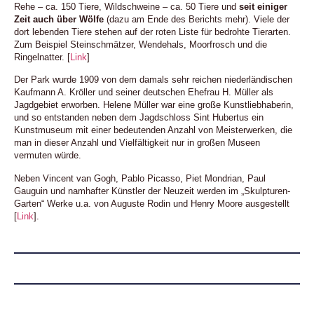
Rehe – ca. 150 Tiere, Wildschweine – ca. 50 Tiere und
seit einiger
Zeit auch über Wölfe
(dazu am Ende des Berichts mehr). Viele der
dort lebenden Tiere stehen auf der roten Liste für bedrohte Tierarten.
Zum Beispiel Steinschmätzer, Wendehals, Moorfrosch und die
Ringelnatter. [
Link
]
Der Park wurde 1909 von dem damals sehr reichen niederländischen
Kaufmann A. Kröller und seiner deutschen Ehefrau H. Müller als
Jagdgebiet erworben. Helene Müller war eine große Kunstliebhaberin,
und so entstanden neben dem Jagdschloss Sint Hubertus ein
Kunstmuseum mit einer bedeutenden Anzahl von Meisterwerken, die
man in dieser Anzahl und Vielfältigkeit nur in großen Museen
vermuten würde.
Neben Vincent van Gogh, Pablo Picasso, Piet Mondrian, Paul
Gauguin und namhafter Künstler der Neuzeit werden im „Skulpturen-
Garten“ Werke u.a. von Auguste Rodin und Henry Moore ausgestellt
[
Link
].