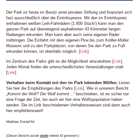
Der Park ist heute im Besitz einer privaten Stiftung und finanziert sich
fast ausschließlich über die Eintrittspreise. Mit den im Eintrittspreis
enthaltenen weißen Leih-Fahrrädern (1.800 Stück!) kann man den
ganzen Park auf überwiegend asphaltierten 43 Kilometer langen
Radwegen erkunden. Man kann aber auch seine eigenen Räder
mitbringen. Die Einfahrt mit dem eigenen Pkw bis zum Kröller-Müller
Museum und zu den Parkplätzen, von denen Sie den Park zu Fuß
erkunden können, ist ebenfalls möglich. [
Link
]
Im Zentrum des Parks gibt es die Möglichkeit einzukehren [
Link
].
Jeden Monat finden die unterschiedlichsten Veranstaltungen statt
[
Link
].
Verhalten beim Kontakt mit den im Park lebenden Wölfen:
Lesen
Sie hier die Empfehlungen des Parks [
Link
]. Wie in unserem Bericht
„Kommt der Wolf? Der Wolf kommt…“
beschrieben, ist es sicher nur
eine Frage der Zeit, bis auch wir hier eine Wolfspopulation haben
werden. Die im Link beschriebenen Verhaltensweisen sind dann auch
hier empfehlenswert!
Matthias Dumpf für
(Dieser Bericht wurde
nicht
mittels KI generiert.)